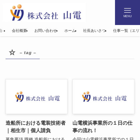
MENU
別）
会社概要
お問い合わせ
ホーム
社長あいさつ
仕事一覧（エリ
☆
– tag –
造船所における電装技術者
山電横浜事業所の１日の仕
｜相生市｜個人請負
事の流れ！
募集要項 職種 造船所における
今回は山電横浜事業所での１日