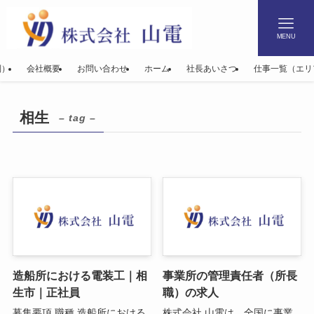
MENU
別）
会社概要
お問い合わせ
ホーム
社長あいさつ
仕事一覧（エリ
相生
– tag –
造船所における電装工｜相
事業所の管理責任者（所長
生市｜正社員
職）の求人
募集要項 職種 造船所における
株式会社 山電は、全国に事業