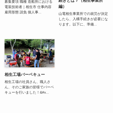
続きとは？（相生事業所
募集要項 職種 造船所における
編）
電装技術者｜相生市 仕事内容
雇用形態 請負 個人事...
山電相生事業所での就労が決定
したら、入構手続きが必要にな
ります。以下に、準備...
相生工場バーベキュー
相生工場の社員さん、職人さ
ん、そのご家族の皆様でバーベ
キューを行いました！&#x...