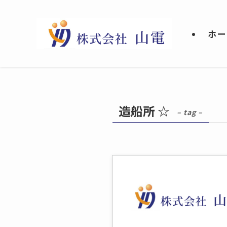
ホー
造船所 ☆
– tag –