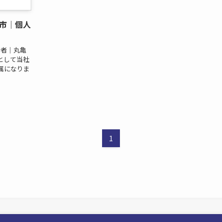
市｜個人
術者｜丸亀
主として当社
属になりま
1