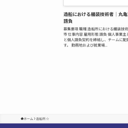
造船における艤装技術者｜丸亀
請負
募集要項 職種 造船所における艤装技
市 仕事内容 雇用形態 請負 個人事業
と個人請負契約を締結し、チームに配
す。 勤務地および就業場...
ホーム
造船所 ☆