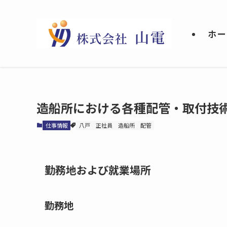
ホー
造船所における各種配管・取付技
仕事情報
八戸
正社員
造船所
配管
勤務地および就業場所
勤務地